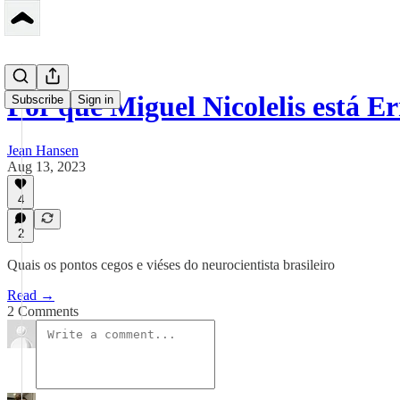
Por que Miguel Nicolelis está 
Subscribe
Sign in
Jean Hansen
Aug 13, 2023
4
2
Quais os pontos cegos e viéses do neurocientista brasileiro
Read →
2 Comments