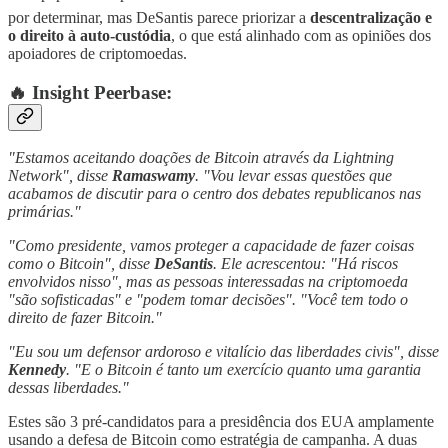
por determinar, mas DeSantis parece priorizar a
descentralização e
o direito à auto-custódia
, o que está alinhado com as opiniões dos
apoiadores de criptomoedas.
🔥 Insight Peerbase:
"Estamos aceitando doações de Bitcoin através da Lightning
Network", disse
Ramaswamy
. "Vou levar essas questões que
acabamos de discutir para o centro dos debates republicanos nas
primárias."
"Como presidente, vamos proteger a capacidade de fazer coisas
como o Bitcoin", disse
DeSantis
. Ele acrescentou: "Há riscos
envolvidos nisso", mas as pessoas interessadas na criptomoeda
"são sofisticadas" e "podem tomar decisões". "Você tem todo o
direito de fazer Bitcoin."
"Eu sou um defensor ardoroso e vitalício das liberdades civis", disse
Kennedy
. "E o Bitcoin é tanto um exercício quanto uma garantia
dessas liberdades."
Estes são 3 pré-candidatos para a presidência dos EUA amplamente
usando a defesa de Bitcoin como estratégia de campanha. A duas