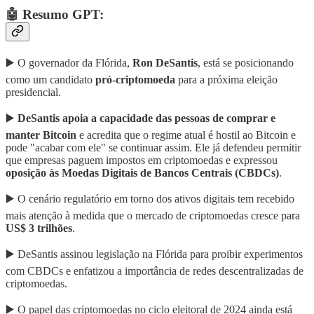
🤖 Resumo GPT:
▶️ O governador da Flórida,
Ron DeSantis
, está se posicionando
como um candidato
pró-criptomoeda
para a próxima eleição
presidencial.
▶️
DeSantis
apoia a capacidade das pessoas de comprar e
manter Bitcoin
e acredita que o regime atual é hostil ao Bitcoin e
pode "acabar com ele" se continuar assim. Ele já defendeu permitir
que empresas paguem impostos em criptomoedas e expressou
oposição às Moedas Digitais de Bancos Centrais (CBDCs)
.
▶️ O cenário regulatório em torno dos ativos digitais tem recebido
mais atenção à medida que o mercado de criptomoedas cresce para
US$ 3 trilhões
.
▶️ DeSantis assinou legislação na Flórida para proibir experimentos
com CBDCs e enfatizou a importância de redes descentralizadas de
criptomoedas.
▶️ O papel das criptomoedas no ciclo eleitoral de 2024 ainda está