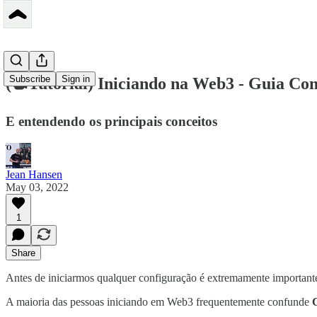
Subscribe
Sign in
(📽Tutorial) Iniciando na Web3 - Guia C
E entendendo os principais conceitos
Jean Hansen
May 03, 2022
1
Share
Antes de iniciarmos qualquer configuração é extremamente importante
A maioria das pessoas iniciando em Web3 frequentemente confunde
C