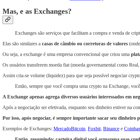
Mas, e as Exchanges?
Exchanges são serviços que facilitam a compra e venda de cri
Elas são similares a
casas de câmbio ou corretoras de valores
(onde
Ou seja, a exchange é uma empresa convencional que criou uma
pla
Os usuários transferem moeda fiat (moeda governamental como Real, E
Assim cria-se volume (liquidez) para que seja possível negociar crypto 
Então, sempre que você compra uma crypto na Exchange, você es
A Exchange apenas agrega diversos usuários interessados em negoci
Após a negociação ser efetivada, enquanto seu dinheiro estiver na cont
Por isso, após negociar, é sempre importante sacar seu dinheiro p
Exemplos de Exchanges:
MercadoBitcoin
,
Foxbit
,
Binance
e
Coinba
Então, resumindo: carteira digital você armazena suas cred