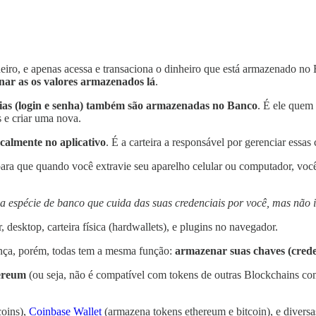
iro, e apenas acessa e transaciona o dinheiro que está armazenado no
nar as os valores armazenados lá
.
ias (login e senha) também são armazenadas no Banco
. É ele quem 
s e criar uma nova.
ocalmente no aplicativo
. É a carteira a responsável por gerenciar ess
ara que quando você extravie seu aparelho celular ou computador, você
a espécie de banco que cuida das suas credenciais por você, mas não 
r, desktop, carteira física (hardwallets), e plugins no navegador.
rança, porém, todas tem a mesma função:
armazenar suas chaves (crede
ereum
(ou seja, não é compatível com tokens de outras Blockchains co
coins),
Coinbase Wallet
(armazena tokens ethereum e bitcoin), e diversa