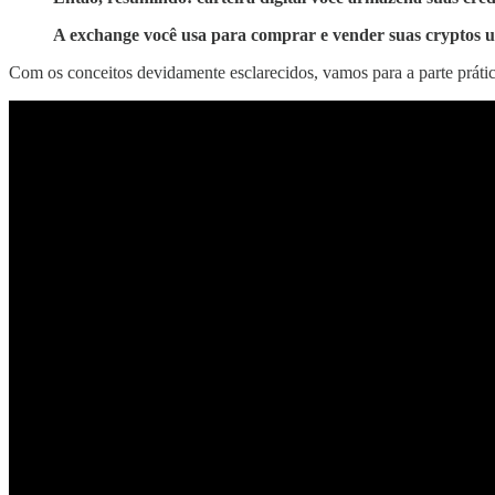
A exchange você usa para comprar e vender suas cryptos u
Com os conceitos devidamente esclarecidos, vamos para a parte prátic