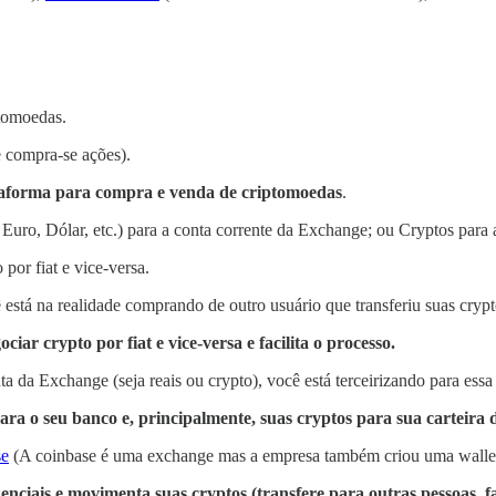
ptomoedas.
 compra-se ações).
taforma para compra e venda de criptomoedas
.
uro, Dólar, etc.) para a conta corrente da Exchange; ou Cryptos para 
por fiat e vice-versa.
tá na realidade comprando de outro usuário que transferiu suas crypt
ar crypto por fiat e vice-versa e facilita o processo.
a da Exchange (seja reais ou crypto), você está terceirizando para essa
ara o seu banco e, principalmente, suas cryptos para sua carteira di
se
(A coinbase é uma exchange mas a empresa também criou uma wallet
enciais e movimenta suas cryptos (transfere para outras pessoas, f