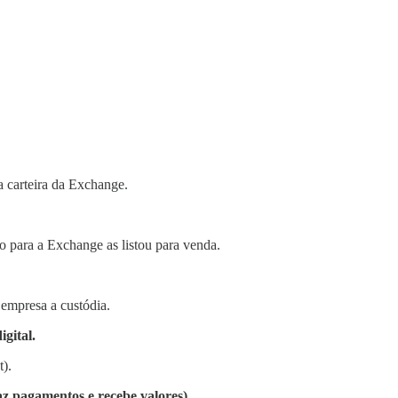
a carteira da Exchange.
o para a Exchange as listou para venda.
 empresa a custódia.
gital.
).
az pagamentos e recebe valores).