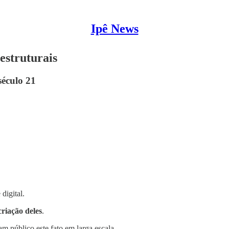
Ipê News
estruturais
século 21
digital.
criação deles
.
m público este fato em larga escala.