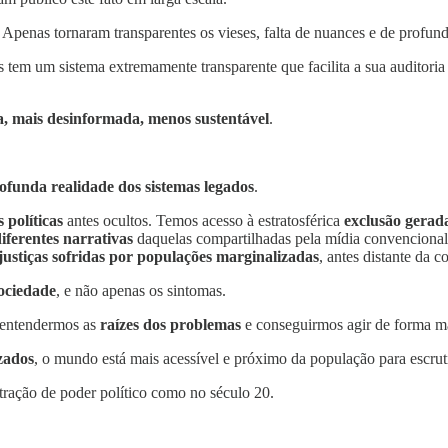
Apenas tornaram transparentes os vieses, falta de nuances e de profun
tem um sistema extremamente transparente que facilita a sua auditoria
ta, mais desinformada, menos sustentável
.
ofunda realidade dos sistemas legados
.
s políticas
antes ocultos. Temos acesso à estratosférica
exclusão gerada
iferentes narrativas
daquelas compartilhadas pela mídia convenciona
njustiças sofridas por populações marginalizadas
, antes distante da c
sociedade
, e não apenas os sintomas.
a entendermos as
raízes dos problemas
e conseguirmos agir de forma ma
izados
, o mundo está mais acessível e próximo da população para escrut
ração de poder político como no século 20.