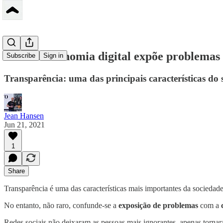
Como a economia digital expõe problemas 
Subscribe
Sign in
Transparência: uma das principais características do 
Jean Hansen
Jun 21, 2021
1
Share
Transparência é uma das características mais importantes da sociedade 
No entanto, não raro, confunde-se a
exposição de problemas
com a
Redes sociais não deixaram as pessoas mais ignorantes, apenas tornara