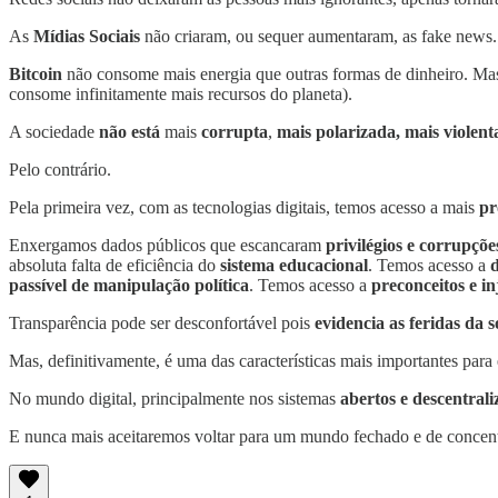
As
Mídias Sociais
não criaram, ou sequer aumentaram, as fake news. 
Bitcoin
não consome mais energia que outras formas de dinheiro. Mas 
consome infinitamente mais recursos do planeta).
A sociedade
não está
mais
corrupta
,
mais polarizada, mais violen
Pelo contrário.
Pela primeira vez, com as tecnologias digitais, temos acesso a mais
pr
Enxergamos dados públicos que escancaram
privilégios e corrupçõe
absoluta falta de eficiência do
sistema educacional
. Temos acesso a
d
passível de manipulação política
. Temos acesso a
preconceitos e i
Transparência pode ser desconfortável pois
evidencia as feridas da 
Mas, definitivamente, é uma das características mais importantes par
No mundo digital, principalmente nos sistemas
abertos e descentral
E nunca mais aceitaremos voltar para um mundo fechado e de concent