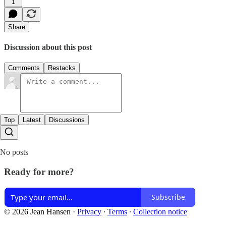
1
Share
Discussion about this post
Comments
Restacks
Top
Latest
Discussions
No posts
Ready for more?
Subscribe
© 2026 Jean Hansen
·
Privacy
∙
Terms
∙
Collection notice