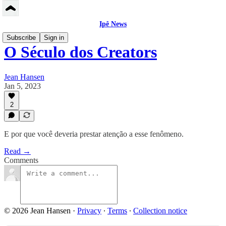
Ipê News
Subscribe
Sign in
O Século dos Creators
Jean Hansen
Jan 5, 2023
2
E por que você deveria prestar atenção a esse fenômeno.
Read →
Comments
© 2026 Jean Hansen
·
Privacy
∙
Terms
∙
Collection notice