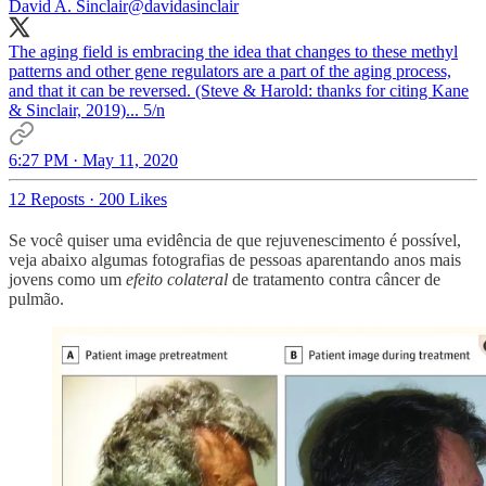
David A. Sinclair
@davidasinclair
The aging field is embracing the idea that changes to these methyl
patterns and other gene regulators are a part of the aging process,
and that it can be reversed. (Steve & Harold: thanks for citing Kane
& Sinclair, 2019)... 5/n
6:27 PM · May 11, 2020
12 Reposts
·
200 Likes
Se você quiser uma evidência de que rejuvenescimento é possível,
veja abaixo algumas fotografias de pessoas aparentando anos mais
jovens como um
efeito colateral
de tratamento contra câncer de
pulmão.