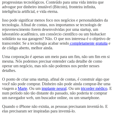
progressistas tecnológicos. Conteúdo para uma vida inteira que
advogue por dinheiro imutável (Bitcoin), fronteira infinita,
inteligência artificial, e vida eterna.
Isso pode significar menos foco nos negócios e personalidades da
tecnologia. Afinal de contas, nos importamos se tecnologis de
rejuvenescimento forem desenvolvidas por uma startup, um
laboratório acadêmico, um consórcio científico ou um biohacker
solidário na sua garagem? Não. O que nos interessa é o objetivo de
transcender. Se a tecnologia acabar sendo
completamente gratuita
e
de código aberto, melhor ainda.
Uma corporação é apenas um meio para um fim, não um fim em si
mesma. Nós podemos precisar entender cada detalhe de como
operar um negócio, mas nós não podemos nos perder nesses
detalhes.
O ponto de criar uma startup, afinal de contas, é construir algo que
você não pode comprar. Dinheiro não pode ainda comprar-lhe uma
viagem a
Marte
. Ou um
implante neural
. Ou um
tricorder médico
. E
num período não tão distante do passado, não poderia te comprar
um navegador web, um buscador online, ou um smartphone.
Quando o iPhone não existia, as pessoas precisaram inventá-lo. E
elas precisaram ser inspiradas para inventá-lo.