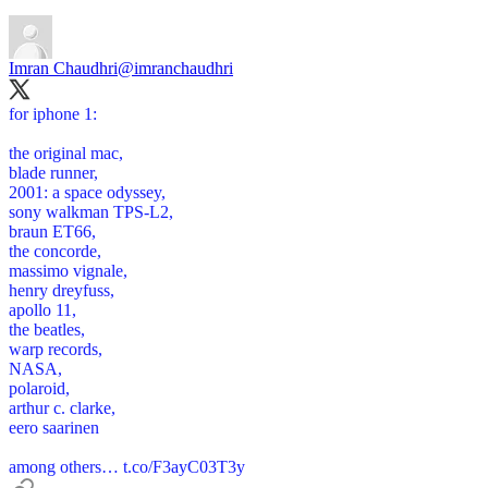
Imran Chaudhri
@imranchaudhri
for iphone 1:
the original mac,
blade runner,
2001: a space odyssey,
sony walkman TPS-L2,
braun ET66,
the concorde,
massimo vignale,
henry dreyfuss,
apollo 11,
the beatles,
warp records,
NASA,
polaroid,
arthur c. clarke,
eero saarinen
among others…
t.co/F3ayC03T3y