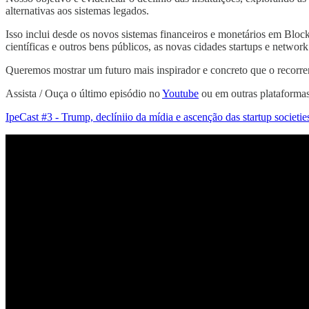
alternativas aos sistemas legados.
Isso inclui desde os novos sistemas financeiros e monetários em Bloc
científicas e outros bens públicos, as novas cidades startups e network
Queremos mostrar um futuro mais inspirador e concreto que o recorr
Assista / Ouça o último episódio no
Youtube
ou em outras plataformas
IpeCast #3 - Trump, declíniio da mídia e ascenção das startup societie