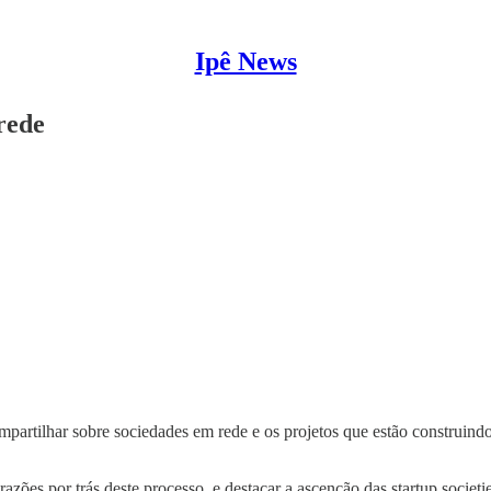
Ipê News
rede
partilhar sobre sociedades em rede e os projetos que estão construindo 
 razões por trás deste processo, e destacar a ascenção das startup socie