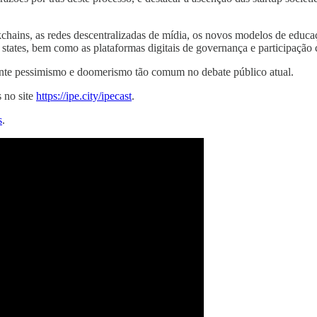
kchains, as redes descentralizadas de mídia, os novos modelos de educaç
 states, bem como as plataformas digitais de governança e participação c
ente pessimismo e doomerismo tão comum no debate público atual.
 no site
https://ipe.city/ipecast
.
s
.