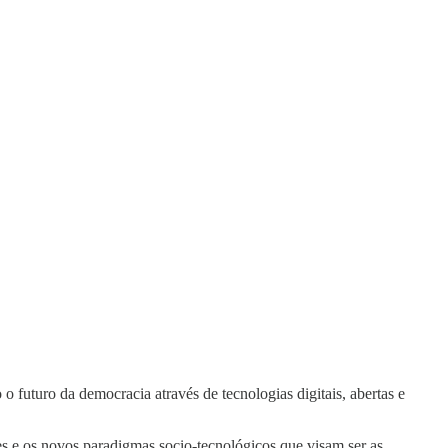
o futuro da democracia através de tecnologias digitais, abertas e
ties e os novos paradigmas socio-tecnológicos que visam ser as