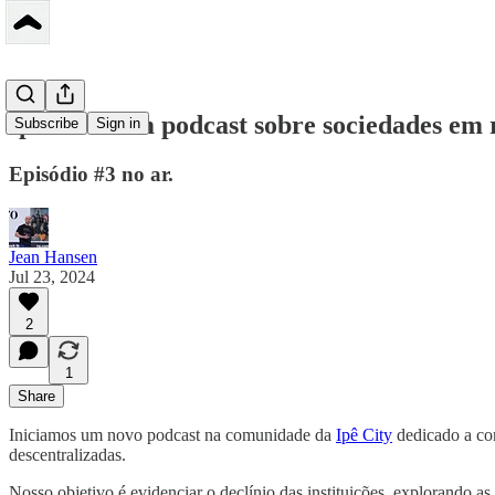
IpêCast - um podcast sobre sociedades em 
Subscribe
Sign in
Episódio #3 no ar.
Jean Hansen
Jul 23, 2024
2
1
Share
Iniciamos um novo podcast na comunidade da
Ipê City
dedicado a com
descentralizadas.
Nosso objetivo é evidenciar o declínio das instituições, explorando as