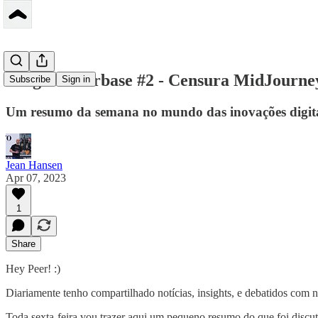
Insights Peerbase #2 - Censura MidJourney,
Subscribe
Sign in
Um resumo da semana no mundo das inovações digit
Jean Hansen
Apr 07, 2023
1
Share
Hey Peer! :)
Diariamente tenho compartilhado notícias, insights, e debatidos co
Toda sexta-feira vou trazer aqui um pequeno resumo do que foi discut