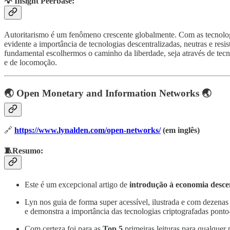
💡
Insight Peerbase
:
Autoritarismo é um fenômeno crescente globalmente. Com as tecnologias
evidente a importância de tecnologias descentralizadas, neutras e re
fundamental escolhermos o caminho da liberdade, seja através de tecno
e de locomoção.
🌏
Open Monetary and Information Networks
🌏
🔗
https://www.lynalden.com/open-networks/
(em inglês)
🧵Resumo:
Este é um excepcional artigo de
introdução à economia desce
Lyn nos guia de forma super acessível, ilustrada e com dezenas 
e demonstra a importância das tecnologias criptografadas ponto
Com certeza foi para as
Top 5
primeiras leituras para qualquer