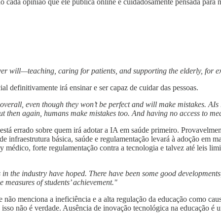
tão cada opinião que ele publica online é cuidadosamente pensada para 
ever will—teaching, caring for patients, and supporting the elderly, for 
ial definitivamente irá ensinar e ser capaz de cuidar das pessoas.
l overall, even though they won’t be perfect and will make mistakes. AIs
. But then again, humans make mistakes too. And having no access to med
 está errado sobre quem irá adotar a IA em saúde primeiro. Provavelme
de infraestrutura básica, saúde e regulamentação levará à adoção em ma
by médico, forte regulamentação contra a tecnologia e talvez até leis l
s in the industry have hoped. There have been some good developments,
he measures of students’ achievement."
Ele não menciona a ineficiência e a alta regulação da educação como cau
isso não é verdade. Ausência de inovação tecnológica na educação é u