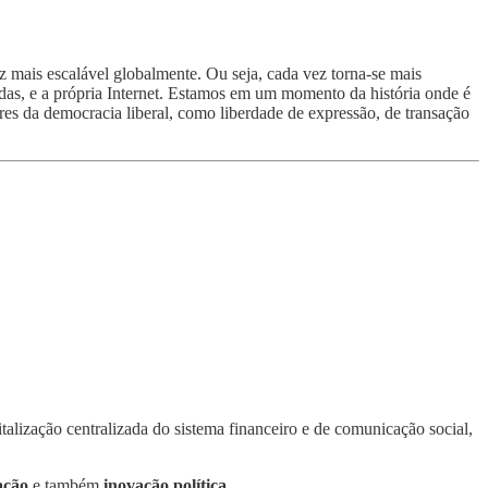
z mais escalável globalmente. Ou seja, cada vez torna-se mais
adas, e a própria Internet. Estamos em um momento da história onde é
res da democracia liberal, como liberdade de expressão, de transação
italização centralizada do sistema financeiro e de comunicação social,
ação
e também
inovação política
.