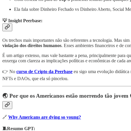
Ela fala sobre Dinheiro Fechado vs Dinheiro Aberto, Social Me
💡 Insight Peerbase
:
Os trechos mais importantes não são referentes a tecnologia. Mas sim 
violação dos direitos humanos
. Esses ambientes financeiros e de c
É um artigo extenso, mas vale bastante a pena, principalmente para q
enxerga com clareza as implicações políticas e econômicas de cada arq
👉 No
curso de Cripto da Peerbase
eu sigo uma evolução didática 
NFTs e DAOs, que ela só pincelou.
🌏 Por que os Americanos estão morrendo tão jovem 
🔗
Why Americans are dying so young?
🧵Resumo GPT: