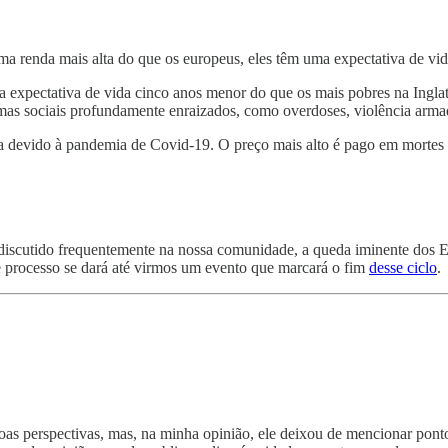
uma renda mais alta do que os europeus, eles têm uma expectativa de vi
ma expectativa de vida cinco anos menor do que os mais pobres na Ing
emas sociais profundamente enraizados, como overdoses, violência armad
 devido à pandemia de Covid-19. O preço mais alto é pago em mortes evi
iscutido frequentemente na nossa comunidade, a queda iminente dos 
e processo se dará até virmos um evento que marcará o fim
desse ciclo
.
boas perspectivas, mas, na minha opinião, ele deixou de mencionar pont