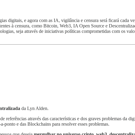
 digitais, e agora com as IA, vigilância e censura será ficará cada ve
sistentes à censura, como Bitcoin, Web3, IA Open Source e Descentraliz
logias, seja através de iniciativas políticas comprometidas com os valo
ntralizada
da Lyn Alden.
de referências através das características e dos graves problemas da dig
-a-ponto e das Blockchains para resolver esses problemas.
 pessoa que deseja
mergulhar no universo cripto, web3, descentraliz