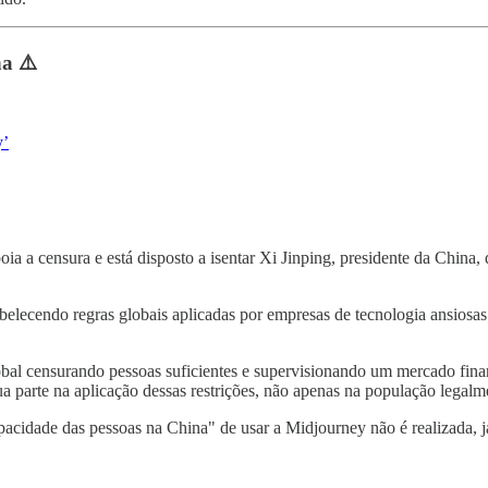
a ⚠️
y’
a censura e está disposto a isentar Xi Jinping, presidente da China, 
abelecendo regras globais aplicadas por empresas de tecnologia ansios
lobal censurando pessoas suficientes e supervisionando um mercado fina
ua parte na aplicação dessas restrições, não apenas na população legal
apacidade das pessoas na China" de usar a Midjourney não é realizada,