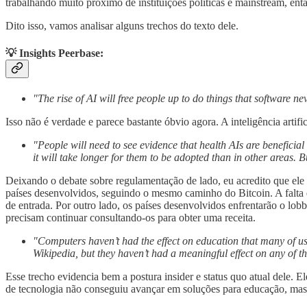
trabalhando muito próximo de instituições políticas e mainstream, en
Dito isso, vamos analisar alguns trechos do texto dele.
💡 Insights Peerbase
:
"The rise of AI will free people up to do things that software n
Isso não é verdade e parece bastante óbvio agora. A inteligência artific
"People will need to see evidence that health AIs are beneficia
it will take longer for them to be adopted than in other areas
Deixando o debate sobre regulamentação de lado, eu acredito que ele
países desenvolvidos, seguindo o mesmo caminho do Bitcoin. A falta 
de entrada. Por outro lado, os países desenvolvidos enfrentarão o lob
precisam continuar consultando-os para obter uma receita.
"Computers haven’t had the effect on education that many of u
Wikipedia, but they haven’t had a meaningful effect on any of t
Esse trecho evidencia bem a postura insider e status quo atual dele. 
de tecnologia não conseguiu avançar em soluções para educação, mas 