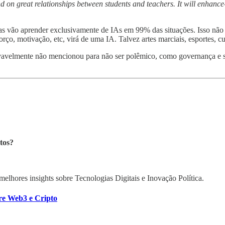
end on great relationships between students and teachers. It will enha
oas vão aprender exclusivamente de IAs em 99% das situações. Isso nã
rço, motivação, etc, virá de uma IA. Talvez artes marciais, esportes, cul
ovavelmente não mencionou para não ser polêmico, como governança e si
tos?
melhores insights sobre Tecnologias Digitais e Inovação Política.
re Web3 e Cripto