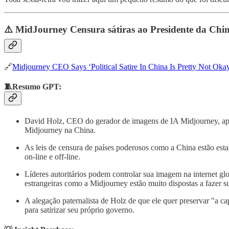
⚠️ MidJourney Censura sátiras ao Presidente da Chin
🔗
Midjourney CEO Says ‘Political Satire In China Is Pretty Not Oka
🧵Resumo GPT:
David Holz, CEO do gerador de imagens de IA Midjourney, apoia 
Midjourney na China.
As leis de censura de países poderosos como a China estão est
on-line e off-line.
Líderes autoritários podem controlar sua imagem na internet g
estrangeiras como a Midjourney estão muito dispostas a fazer s
A alegação paternalista de Holz de que ele quer preservar "a c
para satirizar seu próprio governo.