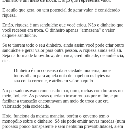
Dinheiro é um
meio de troca
. É algo que
representa
valor.
E aquilo que gera, ou tem potencial de gerar valor, é considerado
riqueza.
Então, riqueza é um sanduíche que você criou. Não o dinheiro que
você recebeu em troca. O dinheiro apenas “armazena” o valor
daquele sanduíche.
Se te tirarem todo o seu dinheiro, ainda assim você pode criar outro
sanduíche e gerar valor para outra pessoa. A riqueza ainda está ali.
Seja na forma de know-how, de marca, credibilidade, de audiência,
etc..
Dinheiro é um consenso da sociedade moderna, onde
todos olham para aquela nota de papel ou os bytes na
sua conta corrente, e atribuem valor naquilo.
No passado usavam conchas do mar, ouro, rochas com buracos no
meio, boi, etc. As pessoas queriam trocar roupas por milho, e pra
facilitar a transação encontravam um meio de troca que era
valorizado pela sociedade.
Hoje, funciona da mesma maneira, porém o governo tem o
monopólio sobre o dinheiro. Só ele pode emitir novas moedas (num
processo pouco transparente e sem nenhuma previsibilidade), além