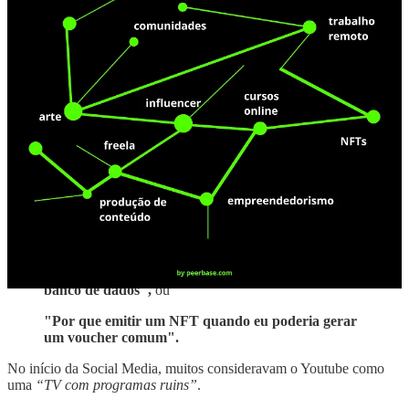
Uma das narrativas mais fortes entre
influencers Web3
é a
necessidade de tornar o lado "cripto" transparente para as pessoas.
Mas isso só se aplica para o
"usuário"
das aplicações.
Claro, você não deveria precisar explicar o que é
HASH
ou
BLOCKCHAIN
para o usuário da sua plataforma de social media,
por exemplo.
No entanto, na Peerbase nós formamos potenciais
Creators,
Builders, Empreendedores e Investidores
.
Se você quer extrair valor dessas tecnologias mágicas, você precisa
entender os
conceitos básicos técnicos
.
Você precisa saber responder
"Por que usar Blockchain ao invés de usar um
banco de dados",
ou
"Por que emitir um NFT quando eu poderia gerar
um voucher comum".
No início da Social Media, muitos consideravam o Youtube como
uma
“TV com programas ruins”
.