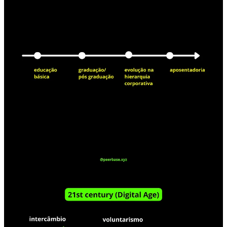
Porque, sim, é incrivelmente
difícil substituir premissas
enraizadas por novos fundamentos
, durante a vida adulta. Fazer o
que se fomos a geração escolhida pra isso. 😅
O fato é que
bytes não são como átomos
.
Na Internet não se aplica a
lei da escassez como na economia
física
. No digital você multiplica um recurso com um custo fixo,
próximo a zero.
Muitas das restrições, como
geografia e tempo (por ex., acelerar
um vídeo)
, não tem relevância no mundo digital.
Sem entender essas
propriedades e suas implicações
, é impossível
aprender sobre Metaverso e Cripto.
2. Entender os fundamentos de Blockchains