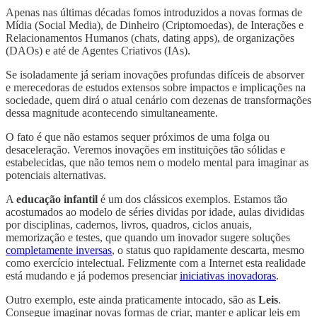
Apenas nas últimas décadas fomos introduzidos a novas formas de
Mídia (Social Media), de Dinheiro (Criptomoedas), de Interações e
Relacionamentos Humanos (chats, dating apps), de organizações
(DAOs) e até de Agentes Criativos (IAs).
Se isoladamente já seriam inovações profundas difíceis de absorver
e merecedoras de estudos extensos sobre impactos e implicações na
sociedade, quem dirá o atual cenário com dezenas de transformações
dessa magnitude acontecendo simultaneamente.
O fato é que não estamos sequer próximos de uma folga ou
desaceleração. Veremos inovações em instituições tão sólidas e
estabelecidas, que não temos nem o modelo mental para imaginar as
potenciais alternativas.
A
educação infantil
é um dos clássicos exemplos. Estamos tão
acostumados ao modelo de séries dividas por idade, aulas divididas
por disciplinas, cadernos, livros, quadros, ciclos anuais,
memorização e testes, que quando um inovador sugere soluções
completamente inversas
, o status quo rapidamente descarta, mesmo
como exercício intelectual. Felizmente com a Internet esta realidade
está mudando e já podemos presenciar
iniciativas inovadoras
.
Outro exemplo, este ainda praticamente intocado, são as
Leis
.
Consegue imaginar novas formas de criar, manter e aplicar leis em