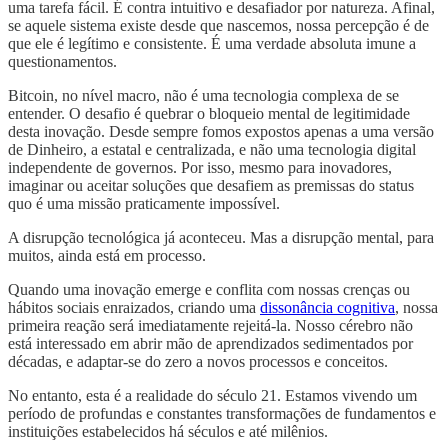
uma tarefa fácil. É contra intuitivo e desafiador por natureza. Afinal,
se aquele sistema existe desde que nascemos, nossa percepção é de
que ele é legítimo e consistente. É uma verdade absoluta imune a
questionamentos.
Bitcoin, no nível macro, não é uma tecnologia complexa de se
entender. O desafio é quebrar o bloqueio mental de legitimidade
desta inovação. Desde sempre fomos expostos apenas a uma versão
de Dinheiro, a estatal e centralizada, e não uma tecnologia digital
independente de governos. Por isso, mesmo para inovadores,
imaginar ou aceitar soluções que desafiem as premissas do status
quo é uma missão praticamente impossível.
A disrupção tecnológica já aconteceu. Mas a disrupção mental, para
muitos, ainda está em processo.
Quando uma inovação emerge e conflita com nossas crenças ou
hábitos sociais enraizados, criando uma
dissonância cognitiva
, nossa
primeira reação será imediatamente rejeitá-la. Nosso cérebro não
está interessado em abrir mão de aprendizados sedimentados por
décadas, e adaptar-se do zero a novos processos e conceitos.
No entanto, esta é a realidade do século 21. Estamos vivendo um
período de profundas e constantes transformações de fundamentos e
instituições estabelecidos há séculos e até milênios.