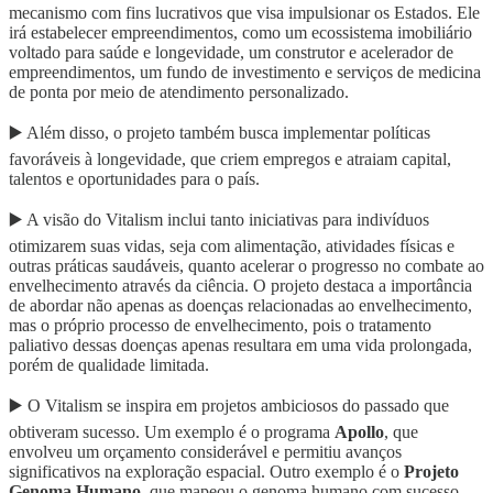
mecanismo com fins lucrativos que visa impulsionar os Estados. Ele
irá estabelecer empreendimentos, como um ecossistema imobiliário
voltado para saúde e longevidade, um construtor e acelerador de
empreendimentos, um fundo de investimento e serviços de medicina
de ponta por meio de atendimento personalizado.
▶️ Além disso, o projeto também busca implementar políticas
favoráveis à longevidade, que criem empregos e atraiam capital,
talentos e oportunidades para o país.
▶️ A visão do Vitalism inclui tanto iniciativas para indivíduos
otimizarem suas vidas, seja com alimentação, atividades físicas e
outras práticas saudáveis, quanto acelerar o progresso no combate ao
envelhecimento através da ciência. O projeto destaca a importância
de abordar não apenas as doenças relacionadas ao envelhecimento,
mas o próprio processo de envelhecimento, pois o tratamento
paliativo dessas doenças apenas resultara em uma vida prolongada,
porém de qualidade limitada.
▶️ O Vitalism se inspira em projetos ambiciosos do passado que
obtiveram sucesso. Um exemplo é o programa
Apollo
, que
envolveu um orçamento considerável e permitiu avanços
significativos na exploração espacial. Outro exemplo é o
Projeto
Genoma Humano
, que mapeou o genoma humano com sucesso,